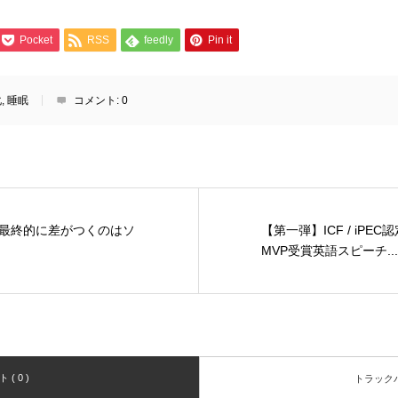
Pocket
RSS
feedly
Pin it
化
,
睡眠
コメント:
0
最終的に差がつくのはソ
【第一弾】ICF / iPE
MVP受賞英語スピーチ...
( 0 )
トラックバッ