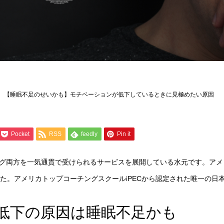
【睡眠不足のせいかも】モチベーションが低下しているときに見極めたい原因
Pocket
RSS
feedly
Pin it
グ両方を一気通貫で受けられるサービスを展開している水元です。アメリ
した。アメリカトップコーチングスクールiPECから認定された唯一の日
低下の原因は睡眠不足かも