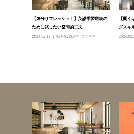
【気分リフレッシュ！】英語学習継続の
【聞く
ために試したい空間的工夫
グスキル
2024.02.12
効率化
,
継続力
,
英語学習
2024.02.