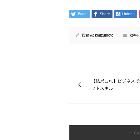
Tweet
Share
Hatena
投稿者:
kmizumoto
効率
【結局これ】ビジネスで
フトスキル
コメント 