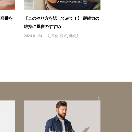
】順番を
【このやり方を試してみて！】 継続力の
維持に昼寝のすすめ
2024.01.24
効率化
,
睡眠
,
継続力