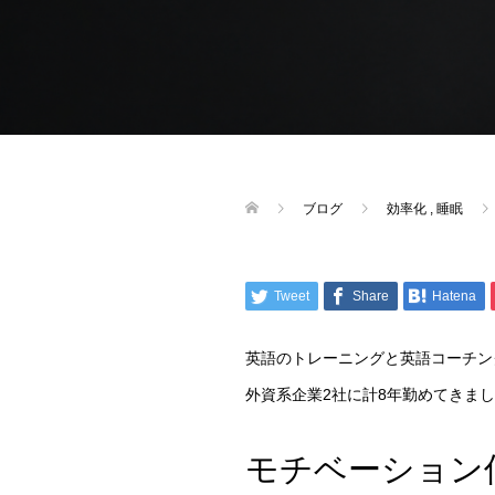
ブログ
効率化
,
睡眠
Tweet
Share
Hatena
英語のトレーニングと英語コーチン
外資系企業2社に計8年勤めてきま
モチベーション