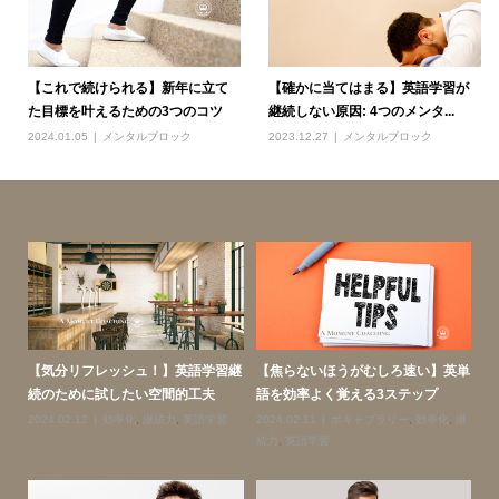
【これで続けられる】新年に立て
【確かに当てはまる】英語学習が
た目標を叶えるための3つのコツ
継続しない原因: 4つのメンタ...
2024.01.05
メンタルブロック
2023.12.27
メンタルブロック
スニ
【気分リフレッシュ！】英語学習継
【焦らないほうがむしろ速い】英単
【
続のために試したい空間的工夫
語を効率よく覚える3ステップ
ン
学
2024.02.12
効率化
,
継続力
,
英語学習
2024.02.11
ボキャブラリー
,
効率化
,
継
20
続力
,
英語学習
英