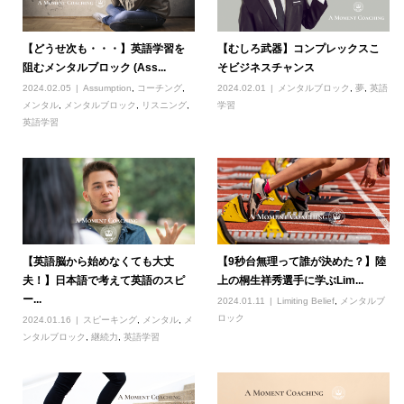
【どうせ次も・・・】英語学習を
【むしろ武器】コンプレックスこ
阻むメンタルブロック (Ass...
そビジネスチャンス
2024.02.05
Assumption
,
コーチング
,
2024.02.01
メンタルブロック
,
夢
,
英語
メンタル
,
メンタルブロック
,
リスニング
,
学習
英語学習
【英語脳から始めなくても大丈
【9秒台無理って誰が決めた？】陸
夫！】日本語で考えて英語のスピ
上の桐生祥秀選手に学ぶLim...
ー...
2024.01.11
Limiting Belief
,
メンタルブ
ロック
2024.01.16
スピーキング
,
メンタル
,
メ
ンタルブロック
,
継続力
,
英語学習