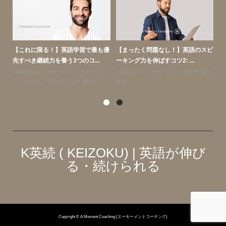
リス
【これに限る！】英語学習で最も優
【まったく問題なし！】英語のスピ
【
先すべき継続力を養う3つのコ...
ーキング力を伸ばすコツ2: ...
英
力
2024.02.08
スピーキング
,
ライティン
2024.02.07
スピーキング
,
効率化
,
英語
20
グ
,
リスニング
,
リーディング
,
継続力
学習
語
K英続 ( KEIZOKU) | 英語が伸び
る・続けられる
Copyright © A Moment Coaching (エーモーメントコーチング)