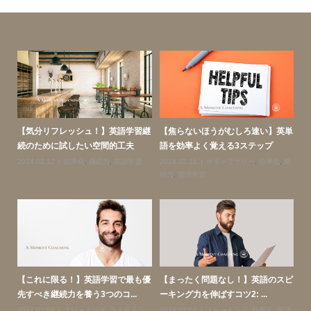
スニ
【気分リフレッシュ！】英語学習継
【焦らないほうがむしろ速い】英単
【
続のために試したい空間的工夫
語を効率よく覚える3ステップ
ン
学
2024.02.12
効率化
,
継続力
,
英語学習
2024.02.11
ボキャブラリー
,
効率化
,
継
20
続力
,
英語学習
英
リス
【これに限る！】英語学習で最も優
【まったく問題なし！】英語のスピ
【
先すべき継続力を養う3つのコ...
ーキング力を伸ばすコツ2: ...
英
力
2024.02.08
スピーキング
,
ライティン
2024.02.07
スピーキング
,
効率化
,
英語
20