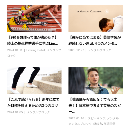
【9秒台無理って誰が決めた？】
【確かに当てはまる】英語学習が
陸上の桐生祥秀選手に学ぶLim...
継続しない原因: 4つのメンタ...
2024.01.11
Limiting Belief
,
メンタルブ
2023.12.27
メンタルブロック
ロック
【これで続けられる】新年に立て
【英語脳から始めなくても大丈
た目標を叶えるための3つのコツ
夫！】日本語で考えて英語のスピ
ー...
2024.01.05
メンタルブロック
2024.01.16
スピーキング
,
メンタル
,
メンタルブロック
,
継続力
,
英語学習